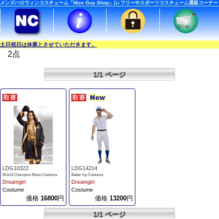
メンズハロウィンコスチューム「Nice Guy Shop」|レフリーやスポーツコスチューム通販コーナー
土日祝日は休業とさせていただきます。
2点
1/1 ページ
LDG10322
LDG14214
World Champion Mens Costume
Batter Up Costume
Dreamgirl
Dreamgirl
Costume
Costume
価格
16800
円
価格
13200
円
1/1 ページ