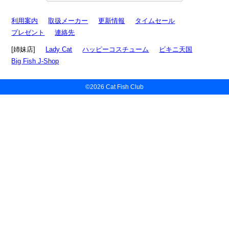
利用案内
取扱メーカー
更新情報
タイムセール
プレゼント
連絡先
[姉妹店]
Lady Cat
ハッピーコスチューム
ビキニ天国
Big Fish J-Shop
©2026 Cat Fish Club