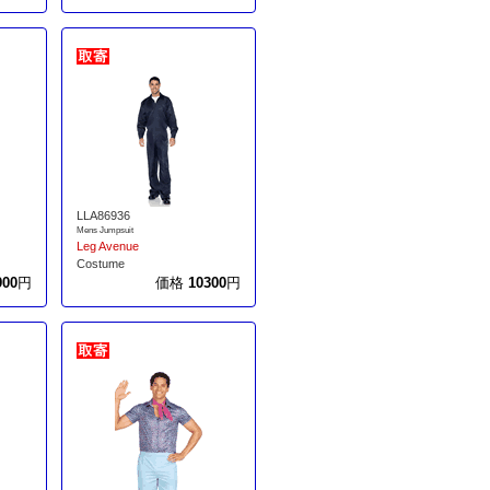
LLA86936
Mens Jumpsuit
Leg Avenue
Costume
900
円
価格
10300
円