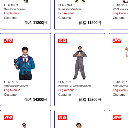
LLA86939
LLA86941
LLA87118
Mens Camo Jumpsuit
Circus Clown Costume
SWAT Comman
Leg Avenue
Leg Avenue
Leg Avenu
Costume
Costume
Costume
価格
11800
円
価格
11200
円
LLA87195
LLA87196
LLA87197
Victorian Butler Costume
Pinstriped Tux Jumpsuit Costume
Killer Clown C
Leg Avenue
Leg Avenue
Leg Avenu
Costume
Costume
Costume
価格
14300
円
価格
13200
円