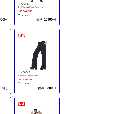
LLA83663
4pc Pillaging Pirate Costume
Leg Avenue
Costume
600
円
価格
13900
円
LLA86641
Mens Bell Bottom Pants
Leg Avenue
Costume
700
円
価格
9800
円