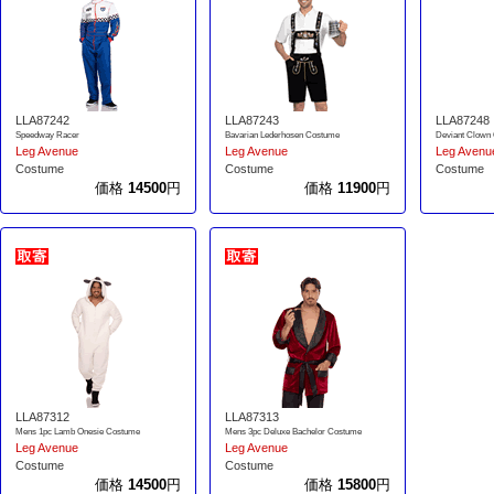
LLA87242
LLA87243
LLA87248
Speedway Racer
Bavarian Lederhosen Costume
Deviant Clown
Leg Avenue
Leg Avenue
Leg Avenu
Costume
Costume
Costume
価格
14500
円
価格
11900
円
LLA87312
LLA87313
Mens 1pc Lamb Onesie Costume
Mens 3pc Deluxe Bachelor Costume
Leg Avenue
Leg Avenue
Costume
Costume
価格
14500
円
価格
15800
円