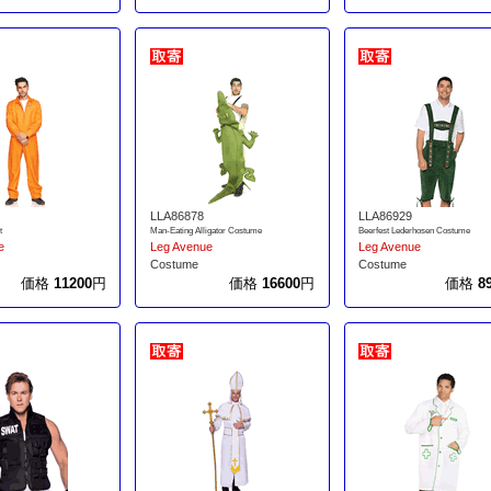
LLA86878
LLA86929
t
Man-Eating Alligator Costume
Beerfest Lederhosen Costume
e
Leg Avenue
Leg Avenue
Costume
Costume
価格
11200
円
価格
16600
円
価格
8