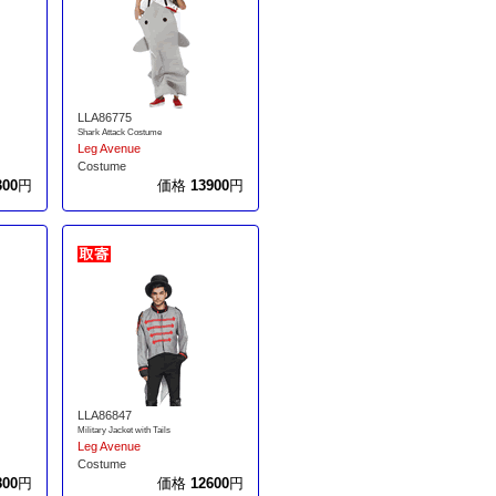
LLA86775
Shark Attack Costume
Leg Avenue
Costume
300
円
価格
13900
円
LLA86847
Military Jacket with Tails
Leg Avenue
Costume
800
円
価格
12600
円