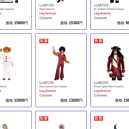
LLA87149
LLA87193
der Costume
Pope Costume
Dr. Graham O Hash Costume
e
Leg Avenue
Leg Avenue
Costume
Costume
価格
15800
円
価格
15300
円
価格
9
LLA87239
LLA87240
ostume
Disco Leisure Suit Costume
Pirate Captain Mens Costume
e
Leg Avenue
Leg Avenue
Costume
Costume
価格
12000
円
価格
13200
円
価格
15