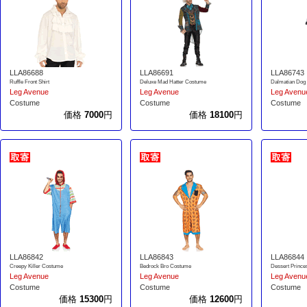
LLA86688
LLA86691
LLA86743
Ruffle Front Shirt
Deluxe Mad Hatter Costume
Dalmatian Dog
Leg Avenue
Leg Avenue
Leg Avenu
Costume
Costume
Costume
価格
7000
円
価格
18100
円
LLA86842
LLA86843
LLA86844
Creepy Killer Costume
Bedrock Bro Costume
Dessert Princ
Leg Avenue
Leg Avenue
Leg Avenu
Costume
Costume
Costume
価格
15300
円
価格
12600
円