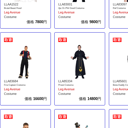
LLAA1522
LLA83001
LLA83097
Brutal Beast Hood
2pc Dr.Phil Good Costume
Ref Costume
Leg Avenue
Leg Avenue
Leg Avenu
Costume
Costume
Costume
価格
7800
円
価格
9800
円
LLA83684
LLA85334
LLA85601
Fire Captain Costume
Priest Costume
Bone Daddy C
Leg Avenue
Leg Avenue
Leg Avenu
Costume
Costume
Costume
価格
16600
円
価格
14800
円