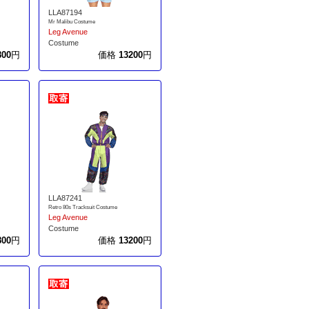
LLA87194
Mr Malibu Costume
Leg Avenue
Costume
800
円
価格
13200
円
LLA87241
Retro 80s Tracksuit Costume
Leg Avenue
Costume
800
円
価格
13200
円