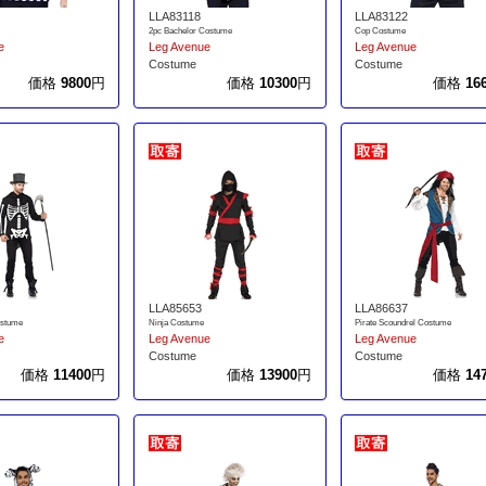
LLA83118
LLA83122
2pc Bachelor Costume
Cop Costume
e
Leg Avenue
Leg Avenue
Costume
Costume
価格
9800
円
価格
10300
円
価格
16
LLA85653
LLA86637
ostume
Ninja Costume
Pirate Scoundrel Costume
e
Leg Avenue
Leg Avenue
Costume
Costume
価格
11400
円
価格
13900
円
価格
14