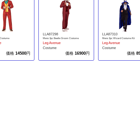
LLA87298
LLA87310
 Costume
Mens 3pc Beetle Groom Costume
Mens 3pc Wizard Costume Kit
e
Leg Avenue
Leg Avenue
Costume
Costume
価格
14500
円
価格
16900
円
価格
8