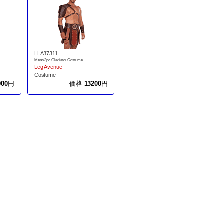
LLA87311
Mens 3pc Gladiator Costume
Leg Avenue
Costume
900
円
価格
13200
円