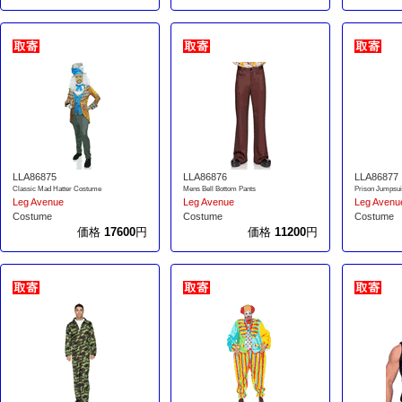
LLA86875
LLA86876
LLA86877
Classic Mad Hatter Costume
Mens Bell Bottom Pants
Prison Jumpsui
Leg Avenue
Leg Avenue
Leg Avenu
Costume
Costume
Costume
価格
17600
円
価格
11200
円