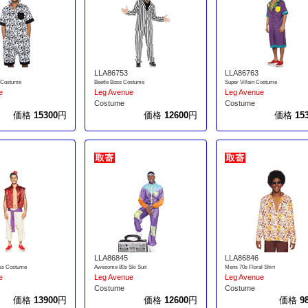
LLA86753
LLA86763
 Costume
Beetle Boss Costume
Super Villain Costume
e
Leg Avenue
Leg Avenue
Costume
Costume
価格
15300
円
価格
12600
円
価格
15
LLA86845
LLA86846
ess Costume
Awesome 80s Ski Suit
Mens 70s Floral Shirt
e
Leg Avenue
Leg Avenue
Costume
Costume
価格
13900
円
価格
12600
円
価格
9